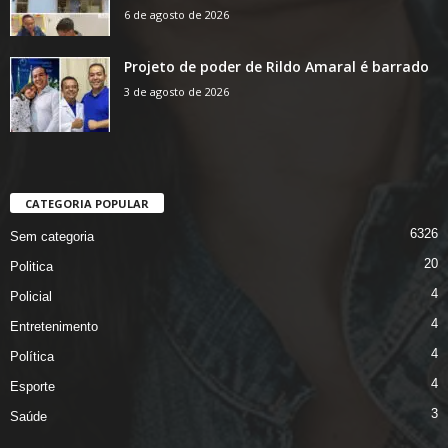
6 de agosto de 2026
Projeto de poder de Rildo Amaral é barrado
3 de agosto de 2026
CATEGORIA POPULAR
6326
Sem categoria
20
Politica
4
Policial
4
Entretenimento
4
Política
4
Esporte
3
Saúde