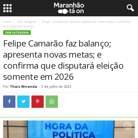
Início
Sem categoria
Felipe Camarão faz balanço; apresenta novas metas; e confirma
que disputará eleição...
SEM CATEGORIA
Felipe Camarão faz balanço;
apresenta novas metas; e
confirma que disputará eleição
somente em 2026
Por
Thais Miranda
-
3 de julho de 2023