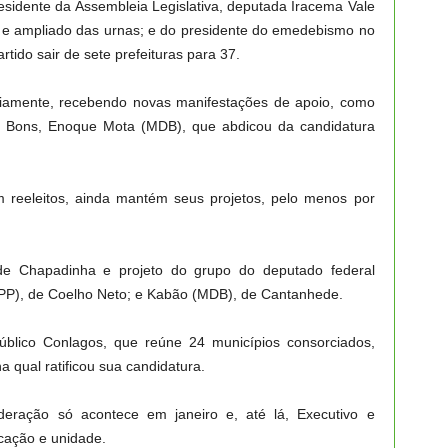
sidente da Assembleia Legislativa, deputada Iracema Vale
ido e ampliado das urnas; e do presidente do emedebismo no
tido sair de sete prefeituras para 37.
riamente, recebendo novas manifestações de apoio, como
tos Bons, Enoque Mota (MDB), que abdicou da candidatura
m reeleitos, ainda mantém seus projetos, pelo menos por
 de Chapadinha e projeto do grupo do deputado federal
(PP), de Coelho Neto; e Kabão (MDB), de Cantanhede.
úblico Conlagos, que reúne 24 municípios consorciados,
 qual ratificou sua candidatura.
deração só acontece em janeiro e, até lá, Executivo e
ficação e unidade.