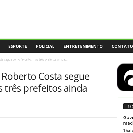
ESPORTE
POLICIAL
ENTRETENIMENTO
CONTATO
a segue como favorito, mas três prefeitos ainda...
 Roberto Costa segue
 três prefeitos ainda
ES
Gove
medi
Thai