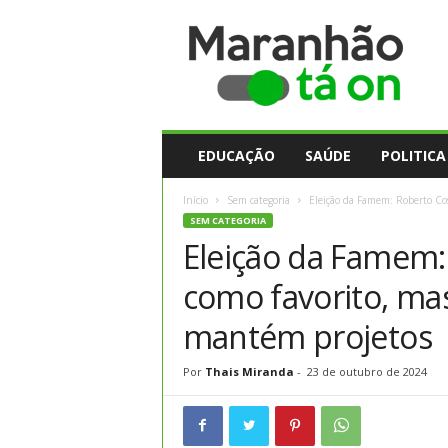
M
a
r
a
n
h
ã
EDUCAÇÃO
SAÚDE
POLITICA
o
t
Início
Sem categoria
Eleição da Famem: Roberto Cost
a
SEM CATEGORIA
O
Eleição da Famem:
n
como favorito, mas
mantém projetos
Por
Thais Miranda
-
23 de outubro de 2024