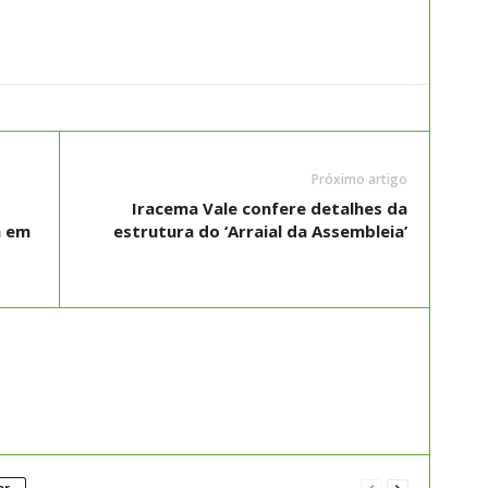
Próximo artigo
Iracema Vale confere detalhes da
a em
estrutura do ‘Arraial da Assembleia’
or