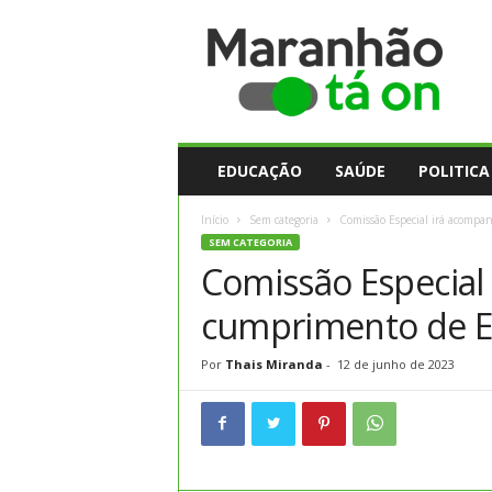
M
a
r
a
n
h
ã
EDUCAÇÃO
SAÚDE
POLITICA
o
t
Início
Sem categoria
Comissão Especial irá acomp
a
SEM CATEGORIA
O
Comissão Especial
n
cumprimento de E
Por
Thais Miranda
-
12 de junho de 2023