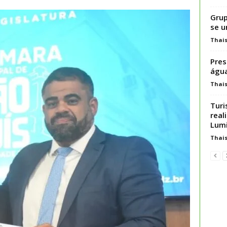
Grup
se u
Thai
Pres
água
Thai
Turi
real
Lumi
Thai