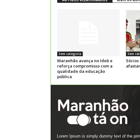
Sem categoria
Sem cat
Maranhão avança no Ideb e
Sócios
reforça compromisso com a
afasta
qualidade da educação
pública
Lorem Ipsum is simply dummy text of the prin