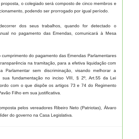
a proposta, o colegiado será composto de cinco membros e
cionamento, podendo ser prorrogado por igual período.
decorrer dos seus trabalhos, quando for detectado o
 Anual no pagamento das Emendas, comunicará à Mesa
 o cumprimento do pagamento das Emendas Parlamentares
transparência na tramitação, para a efetiva liquidação com
 Parlamentar sem discriminação, visando melhorar a
 sua fundamentação no inciso VIII, § 2º, Art.55 da Lei
cordo com o que dispõe os artigos 73 e 74 do Regimento
vão Filho em sua justificativa.
mposta pelos vereadores Ribeiro Neto (Patriotas), Álvaro
 líder do governo na Casa Legislativa.