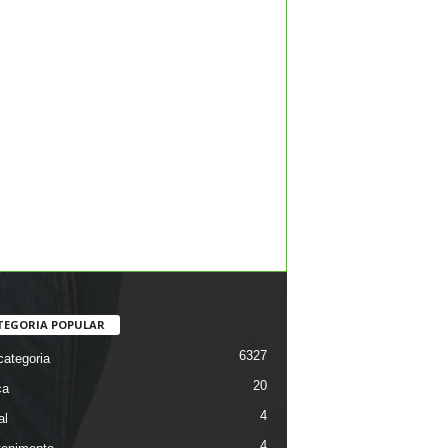
TEGORIA POPULAR
6327
ategoria
20
ca
4
al
4