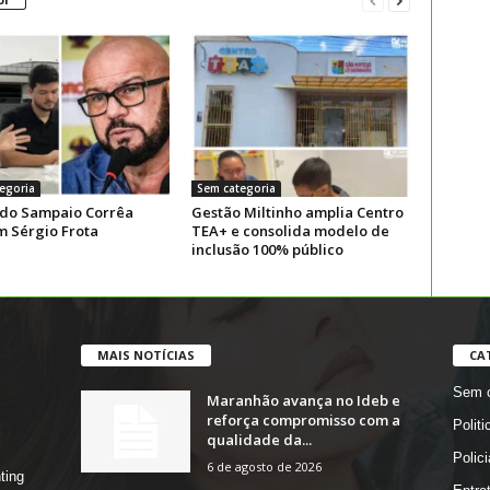
egoria
Sem categoria
 do Sampaio Corrêa
Gestão Miltinho amplia Centro
m Sérgio Frota
TEA+ e consolida modelo de
inclusão 100% público
MAIS NOTÍCIAS
CA
Sem c
Maranhão avança no Ideb e
reforça compromisso com a
Politi
qualidade da...
Polici
6 de agosto de 2026
ting