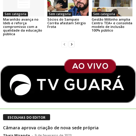
Sem categoria
Sem categoria
Sem categoria
Maranhão avança no
Sócios do Sampaio
Gestão Miltinho amplia
Ideb e reforça
Corrêa afastam Sérgio
Centro TEA+ e consolida
compromisso com a
Frota
modelo de inclusão
qualidade da educação
100% público
pública
ESCOLHAS DO EDITOR
Câmara aprova criação de nova sede própria
Thais Miranda
-
9 de fevereiro de 2023