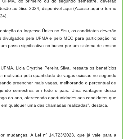
a UFMA, do primeiro ou do segundo semestre, deverão
desão ao Sisu 2024, disponível aqui (Acesse aqui o termo
24).
mentação do Ingresso Único no Sisu, os candidatos deverão
ões divulgados pela UFMA e pelo MEC para participação no
 um passo significativo na busca por um sistema de ensino
FMA, Licia Crystine Pereira Silva, ressalta os benefícios
foi motivada pela quantidade de vagas ociosas no segundo
sando preencher mais vagas, melhorando o percentual de
egundo semestres em todo o país. Uma vantagem dessa
longo do ano, oferecendo oportunidades aos candidatos que
 em qualquer uma das chamadas realizadas”, destaca.
or mudanças. A Lei nº 14.723/2023, que já vale para a