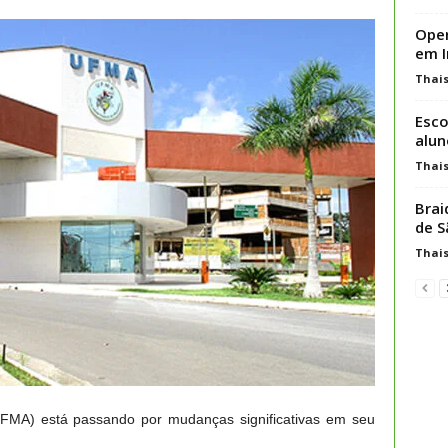
Oper
em I
Thai
Esco
alun
Thai
Brai
de S
Thai
FMA) está passando por mudanças significativas em seu