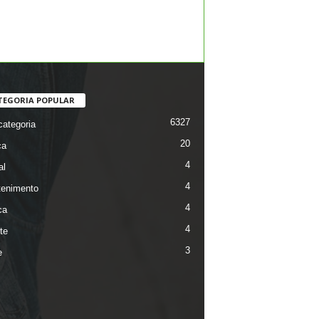
TEGORIA POPULAR
6327
ategoria
20
ca
4
al
4
tenimento
4
ca
4
te
3
e