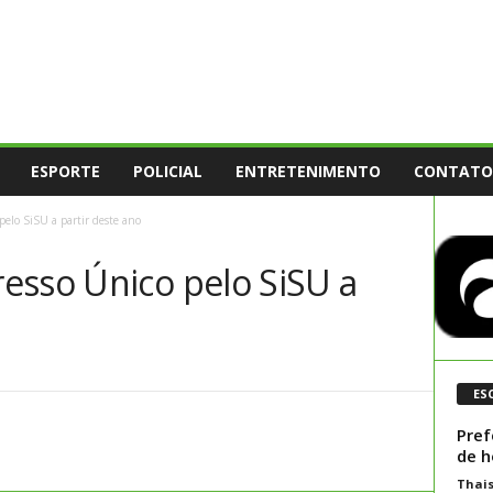
ESPORTE
POLICIAL
ENTRETENIMENTO
CONTATO
elo SiSU a partir deste ano
esso Único pelo SiSU a
ES
Pref
de h
Thai