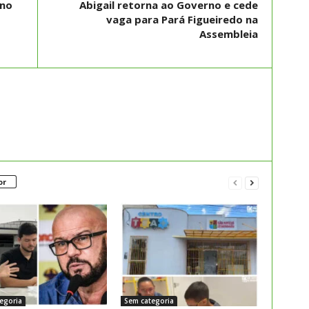
 no
Abigail retorna ao Governo e cede
vaga para Pará Figueiredo na
Assembleia
or
egoria
Sem categoria