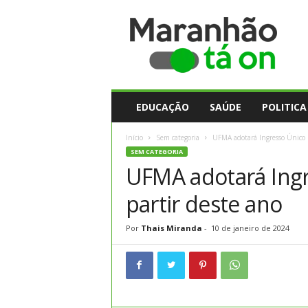
M
a
r
a
n
h
ã
EDUCAÇÃO
SAÚDE
POLITICA
o
t
Início
Sem categoria
UFMA adotará Ingresso Único p
a
SEM CATEGORIA
O
UFMA adotará Ingr
n
partir deste ano
Por
Thais Miranda
-
10 de janeiro de 2024