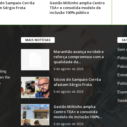
 do Sampaio Corrêa
Gestão Miltinho amplia Centro
m Sérgio Frota
TEA+ e consolida modelo de
inclusão 100% público
MAIS NOTÍCIAS
CA
Sem c
Maranhão avança no Ideb e
reforça compromisso com a
Politi
qualidade da...
Polici
6 de agosto de 2026
ting
Entre
en the
Sócios do Sampaio Corrêa
e
Políti
afastam Sérgio Frota
6 de agosto de 2026
Espor
Saúd
Gestão Miltinho amplia
Centro TEA+ e consolida
modelo de inclusão 100%...
6 de agosto de 2026