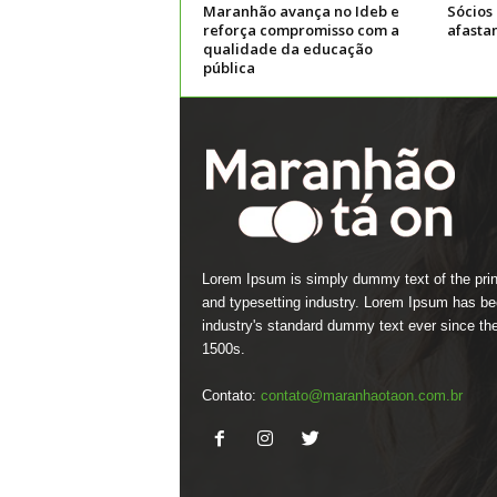
Maranhão avança no Ideb e
Sócios
reforça compromisso com a
afasta
qualidade da educação
pública
Lorem Ipsum is simply dummy text of the prin
and typesetting industry. Lorem Ipsum has be
industry's standard dummy text ever since th
1500s.
Contato:
contato@maranhaotaon.com.br