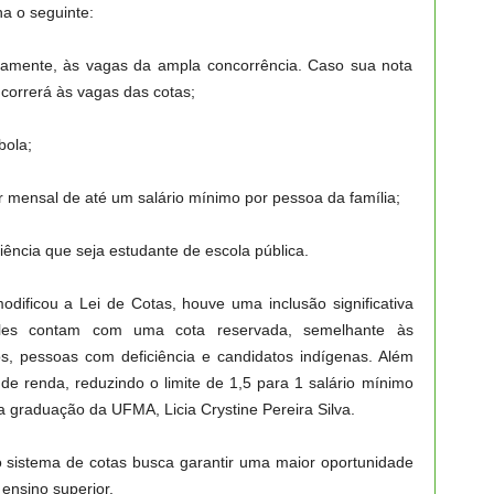
a o seguinte:
eiramente, às vagas da ampla concorrência. Caso sua nota
ncorrerá às vagas das cotas;
bola;
r mensal de até um salário mínimo por pessoa da família;
ência que seja estudante de escola pública.
dificou a Lei de Cotas, houve uma inclusão significativa
 eles contam com uma cota reservada, semelhante às
os, pessoas com deficiência e candidatos indígenas. Além
 de renda, reduzindo o limite de 1,5 para 1 salário mínimo
na graduação da UFMA, Licia Crystine Pereira Silva.
a o sistema de cotas busca garantir uma maior oportunidade
ensino superior.