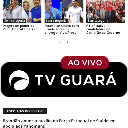
Sem categoria
Sem categoria
Sem categoria
Projeto de poder de
Duarte se reuniu com
PT oficializa
Rildo Amaral é barrado
Braide antes de
candidatura de
entregar Viva/Procon
Camarão ao Governo
ESCOLHAS DO EDITOR
Brandão anuncia auxílio da Força Estadual de Saúde em
apoio aos Yanomami