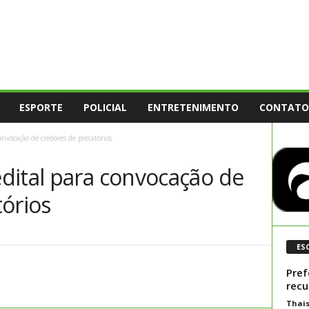
ESPORTE
POLICIAL
ENTRETENIMENTO
CONTATO
nvocação de credores de precatórios
dital para convocação de
tórios
ES
Pref
recu
Thai