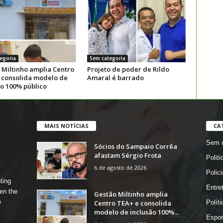
egoria
Sem categoria
 Miltinho amplia Centro
Projeto de poder de Rildo
 consolida modelo de
Amaral é barrado
ão 100% público
MAIS NOTÍCIAS
CA
Sem c
Sócios do Sampaio Corrêa
afastam Sérgio Frota
Politi
6 de agosto de 2026
Polici
ting
Entre
en the
Gestão Miltinho amplia
e
Centro TEA+ e consolida
Políti
modelo de inclusão 100%...
Espor