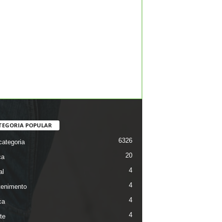
TEGORIA POPULAR
6326
ategoria
20
ca
4
al
4
tenimento
4
ca
4
te