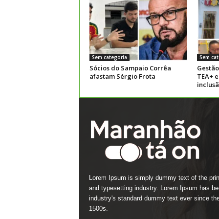
Sem categoria
Sem cat
Sócios do Sampaio Corrêa
Gestão
afastam Sérgio Frota
TEA+ e
inclus
Lorem Ipsum is simply dummy text of the prin
and typesetting industry. Lorem Ipsum has be
industry's standard dummy text ever since th
1500s.