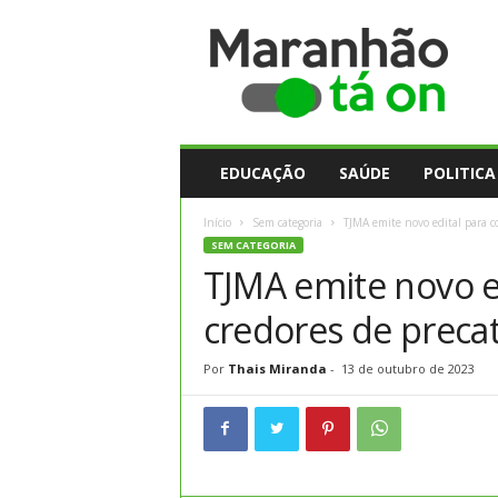
M
a
r
a
n
h
ã
EDUCAÇÃO
SAÚDE
POLITICA
o
t
Início
Sem categoria
TJMA emite novo edital para co
a
SEM CATEGORIA
O
TJMA emite novo e
n
credores de preca
Por
Thais Miranda
-
13 de outubro de 2023