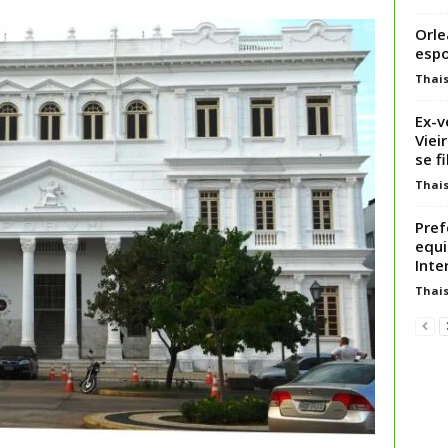
Orle
espo
Thai
Ex-v
Viei
se fil
Thai
Pref
equi
Inte
Thai