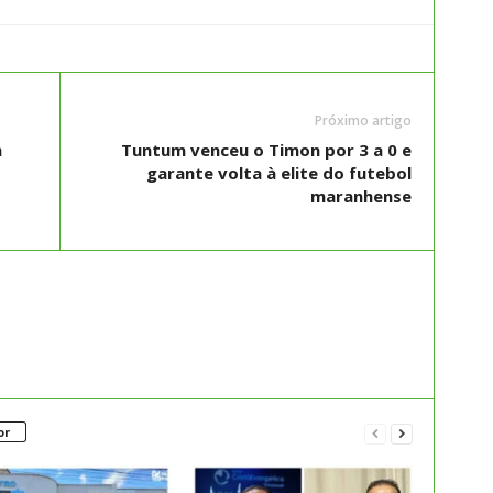
Próximo artigo
m
Tuntum venceu o Timon por 3 a 0 e
garante volta à elite do futebol
maranhense
or