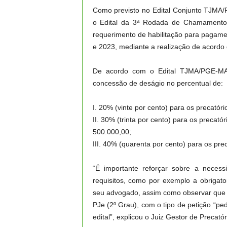
Como previsto no Edital Conjunto TJMA/P
o Edital da 3ª Rodada de Chamamento
requerimento de habilitação para pagame
e 2023, mediante a realização de acordo d
De acordo com o Edital TJMA/PGE-MA 
concessão de deságio no percentual de:
I. 20% (vinte por cento) para os precatór
II. 30% (trinta por cento) para os precató
500.000,00;
III. 40% (quarenta por cento) para os pre
“É importante reforçar sobre a necessi
requisitos, como por exemplo a obrigat
seu advogado, assim como observar que o
PJe (2º Grau), com o tipo de petição “p
edital”, explicou o Juiz Gestor de Preca