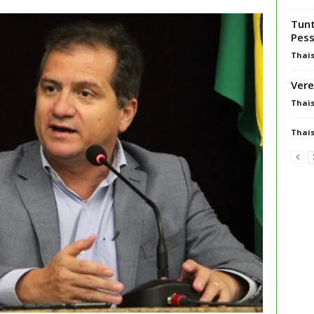
Tunt
Pes
Thai
Vere
Thai
Thai