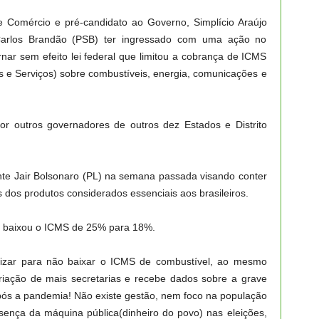
 e Comércio e pré-candidato ao Governo, Simplício Araújo
 Carlos Brandão (PSB) ter ingressado com uma ação no
nar sem efeito lei federal que limitou a cobrança de ICMS
s e Serviços) sobre combustíveis, energia, comunicações e
r outros governadores de outros dez Estados e Distrito
ente Jair Bolsonaro (PL) na semana passada visando conter
os dos produtos considerados essenciais aos brasileiros.
á baixou o ICMS de 25% para 18%.
lizar para não baixar o ICMS de combustível, ao mesmo
ação de mais secretarias e recebe dados sobre a grave
ós a pandemia! Não existe gestão, nem foco na população
esença da máquina pública(dinheiro do povo) nas eleições,