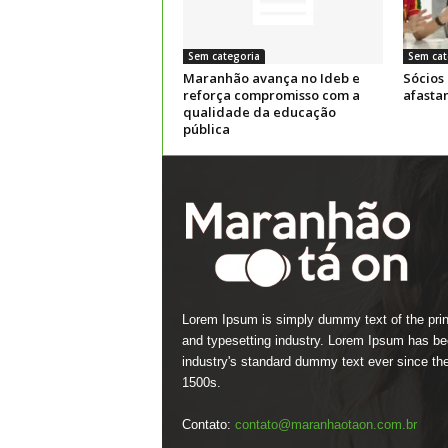
Sem categoria
Sem cat
Maranhão avança no Ideb e
Sócios
reforça compromisso com a
afasta
qualidade da educação
pública
Lorem Ipsum is simply dummy text of the prin
and typesetting industry. Lorem Ipsum has be
industry's standard dummy text ever since th
1500s.
Contato:
contato@maranhaotaon.com.br