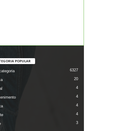
TEGORIA POPULAR
6327
ategoria
20
ca
4
al
4
tenimento
4
ca
4
te
3
e