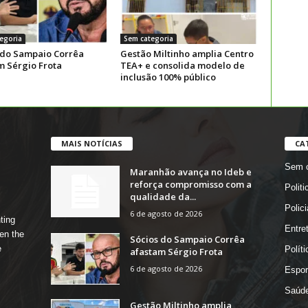
egoria
Sem categoria
 do Sampaio Corrêa
Gestão Miltinho amplia Centro
m Sérgio Frota
TEA+ e consolida modelo de
inclusão 100% público
MAIS NOTÍCIAS
CA
Sem c
Maranhão avança no Ideb e
reforça compromisso com a
Politi
qualidade da...
Polici
6 de agosto de 2026
ting
Entre
en the
Sócios do Sampaio Corrêa
e
Políti
afastam Sérgio Frota
6 de agosto de 2026
Espor
Saúd
Gestão Miltinho amplia