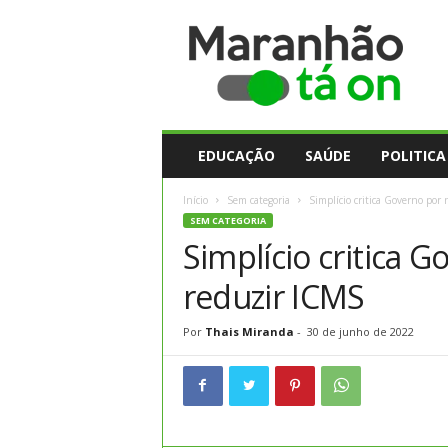
M
a
r
a
n
h
ã
EDUCAÇÃO
SAÚDE
POLITICA
o
t
Início
Sem categoria
Simplício critica Governo por
a
SEM CATEGORIA
O
Simplício critica 
n
reduzir ICMS
Por
Thais Miranda
-
30 de junho de 2022