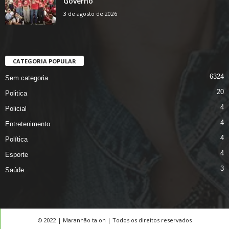
Governo
3 de agosto de 2026
CATEGORIA POPULAR
6324
Sem categoria
20
Politica
4
Policial
4
Entretenimento
4
Política
4
Esporte
3
Saúde
© 2022 | Maranhão ta on | Todos os direitos reservados