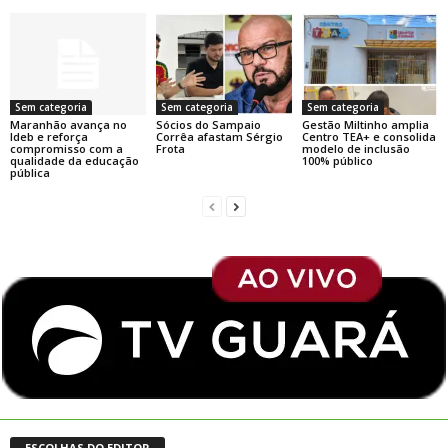
Sem categoria
Sem categoria
Sem categoria
Maranhão avança no
Sócios do Sampaio
Gestão Miltinho amplia
Ideb e reforça
Corrêa afastam Sérgio
Centro TEA+ e consolida
compromisso com a
Frota
modelo de inclusão
qualidade da educação
100% público
pública
ESCOLHAS DO EDITOR