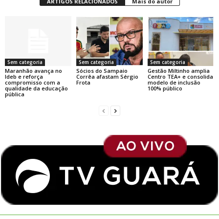
ARTIGOS RELACIONADOS
Mais do autor
Sem categoria
Sem categoria
Sem categoria
Maranhão avança no
Sócios do Sampaio
Gestão Miltinho amplia
Ideb e reforça
Corrêa afastam Sérgio
Centro TEA+ e consolida
compromisso com a
Frota
modelo de inclusão
qualidade da educação
100% público
pública