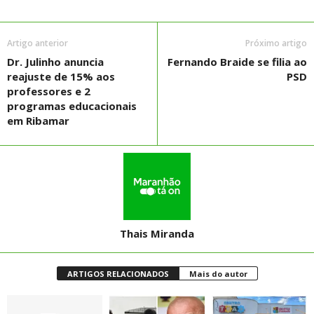
Artigo anterior
Próximo artigo
Dr. Julinho anuncia
Fernando Braide se filia ao
reajuste de 15% aos
PSD
professores e 2
programas educacionais
em Ribamar
Thais Miranda
ARTIGOS RELACIONADOS
Mais do autor