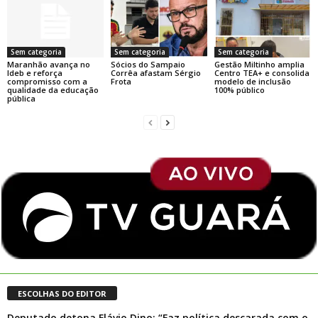
Sem categoria
Sem categoria
Sem categoria
Maranhão avança no
Sócios do Sampaio
Gestão Miltinho amplia
Ideb e reforça
Corrêa afastam Sérgio
Centro TEA+ e consolida
compromisso com a
Frota
modelo de inclusão
qualidade da educação
100% público
pública
ESCOLHAS DO EDITOR
Deputado detona Flávio Dino: “Faz política descarada com o