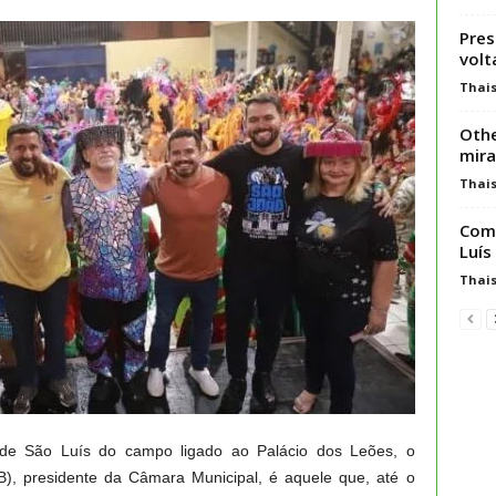
Pres
volt
Thai
Othe
mir
Thai
Comp
Luís
Thai
o de São Luís do campo ligado ao Palácio dos Leões, o
B), presidente da Câmara Municipal, é aquele que, até o