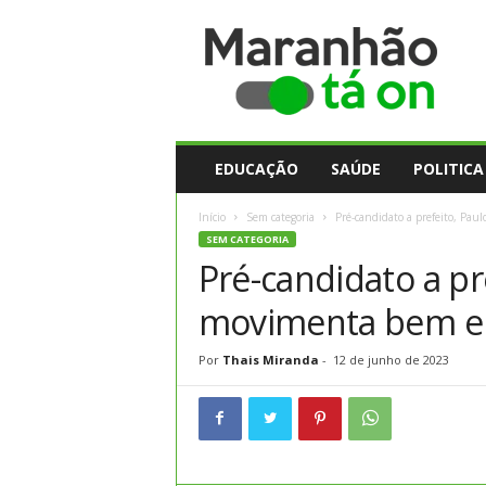
M
a
r
a
n
h
ã
EDUCAÇÃO
SAÚDE
POLITICA
o
t
Início
Sem categoria
Pré-candidato a prefeito, Pau
a
SEM CATEGORIA
O
Pré-candidato a pre
n
movimenta bem e
Por
Thais Miranda
-
12 de junho de 2023