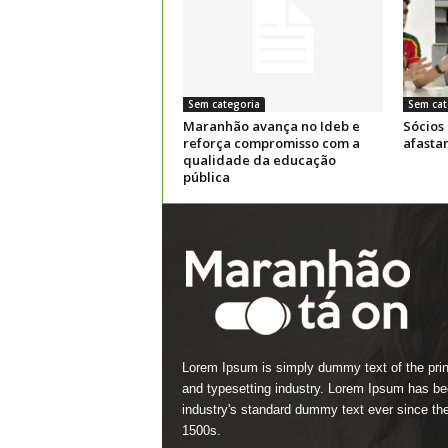
Sem categoria
Sem cat
Maranhão avança no Ideb e
Sócios
reforça compromisso com a
afasta
qualidade da educação
pública
Lorem Ipsum is simply dummy text of the prin
and typesetting industry. Lorem Ipsum has be
industry's standard dummy text ever since th
1500s.