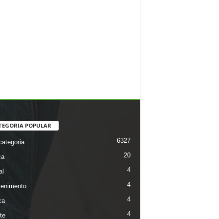
TEGORIA POPULAR
6327
ategoria
20
ca
4
al
4
tenimento
4
ca
4
te