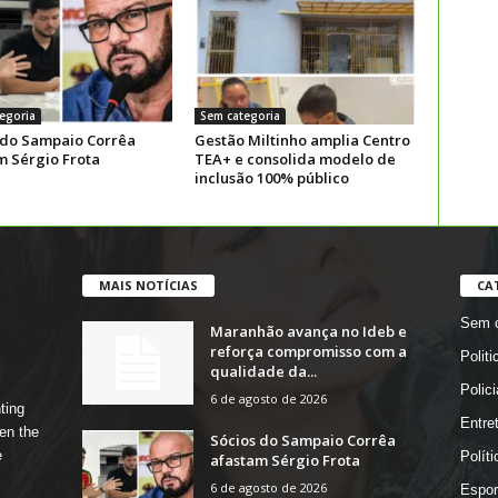
egoria
Sem categoria
 do Sampaio Corrêa
Gestão Miltinho amplia Centro
m Sérgio Frota
TEA+ e consolida modelo de
inclusão 100% público
MAIS NOTÍCIAS
CA
Sem c
Maranhão avança no Ideb e
reforça compromisso com a
Politi
qualidade da...
Polici
6 de agosto de 2026
ting
Entre
en the
Sócios do Sampaio Corrêa
e
Políti
afastam Sérgio Frota
6 de agosto de 2026
Espor