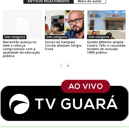
ARTIGOS RELACIONADOS
Mais do autor
Sem categoria
Sem categoria
Sem categoria
Maranhão avança no
Sócios do Sampaio
Gestão Miltinho amplia
Ideb e reforça
Corrêa afastam Sérgio
Centro TEA+ e consolida
compromisso com a
Frota
modelo de inclusão
qualidade da educação
100% público
pública