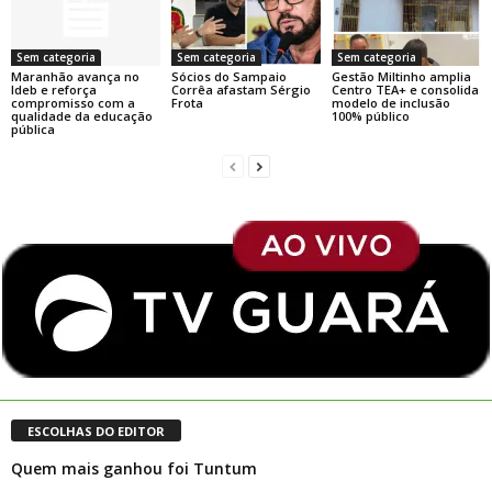
Sem categoria
Sem categoria
Sem categoria
Maranhão avança no
Sócios do Sampaio
Gestão Miltinho amplia
Ideb e reforça
Corrêa afastam Sérgio
Centro TEA+ e consolida
compromisso com a
Frota
modelo de inclusão
qualidade da educação
100% público
pública
ESCOLHAS DO EDITOR
Quem mais ganhou foi Tuntum