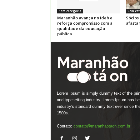
Sem categoria
Sem cat
Maranhão avança no Ideb e
Sócios
reforça compromisso com a
afasta
qualidade da educação
pública
Lorem Ipsum is simply dummy text of the prin
and typesetting industry. Lorem Ipsum has be
industry's standard dummy text ever since th
1500s.
Contato:
contato@maranhaotaon.com.br