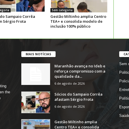
egoria
Sem categoria
 do Sampaio Corrêa
Gestão Miltinho amplia Centro
m Sérgio Frota
TEA+ e consolida modelo de
inclusão 100% público
MAIS NOTÍCIAS
CA
Sem c
Maranhão avança no Ideb e
reforça compromisso com a
Politi
qualidade da...
Polici
6 de agosto de 2026
ting
Entre
en the
Sócios do Sampaio Corrêa
e
Políti
afastam Sérgio Frota
6 de agosto de 2026
Espor
Saúd
Gestão Miltinho amplia
Centro TEA+ e consolida