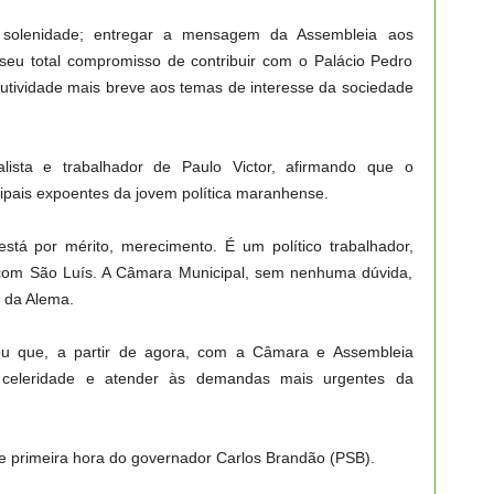
a solenidade; entregar a mensagem da Assembleia aos
 seu total compromisso de contribuir com o Palácio Pedro
lutividade mais breve aos temas de interesse da sociedade
alista e trabalhador de Paulo Victor, afirmando que o
cipais expoentes da jovem política maranhense.
está por mérito, merecimento. É um político trabalhador,
ir com São Luís. A Câmara Municipal, sem nenhuma dúvida,
e da Alema.
iou que, a partir de agora, com a Câmara e Assembleia
r celeridade e atender às demandas mais urgentes da
de primeira hora do governador Carlos Brandão (PSB).