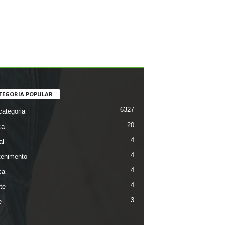
TEGORIA POPULAR
6327
ategoria
20
ca
4
al
4
tenimento
4
ca
4
te
3
e