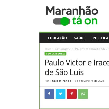
M
a
r
a
n
h
ã
EDUCAÇÃO
SAÚDE
POLITICA
o
t
Início
Sem categoria
Paulo Victor e Iracema Vale un
a
SEM CATEGORIA
O
Paulo Victor e Ira
n
de São Luís
Por
Thais Miranda
-
6 de fevereiro de 2023