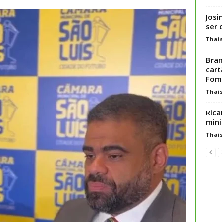
Josi
ser 
Thai
Bran
cart
Fom
Thai
Rica
mini
Thai