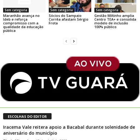
Sem categoria
Sem categoria
Sem categoria
Maranhão avança no
Sócios do Sampaio
Gestão Miltinho amplia
Ideb e reforça
Corrêa afastam Sérgio
Centro TEA+ e consolida
compromisso com a
Frota
modelo de inclusão
qualidade da educação
100% público
pública
ESCOLHAS DO EDITOR
Iracema Vale reitera apoio a Bacabal durante solenidade de
aniversário do município