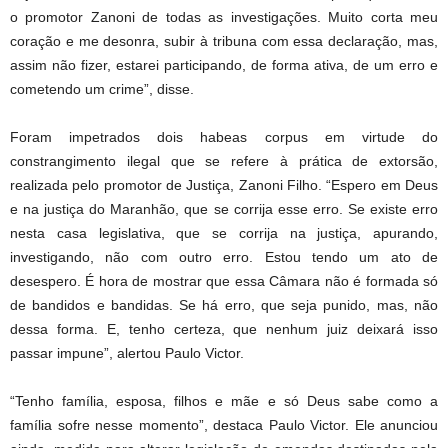
o promotor Zanoni de todas as investigações. Muito corta meu
coração e me desonra, subir à tribuna com essa declaração, mas,
assim não fizer, estarei participando, de forma ativa, de um erro e
cometendo um crime”, disse.
Foram impetrados dois habeas corpus em virtude do
constrangimento ilegal que se refere à prática de extorsão,
realizada pelo promotor de Justiça, Zanoni Filho. “Espero em Deus
e na justiça do Maranhão, que se corrija esse erro. Se existe erro
nesta casa legislativa, que se corrija na justiça, apurando,
investigando, não com outro erro. Estou tendo um ato de
desespero. É hora de mostrar que essa Câmara não é formada só
de bandidos e bandidas. Se há erro, que seja punido, mas, não
dessa forma. E, tenho certeza, que nenhum juiz deixará isso
passar impune”, alertou Paulo Victor.
“Tenho família, esposa, filhos e mãe e só Deus sabe como a
família sofre nesse momento”, destaca Paulo Victor. Ele anunciou