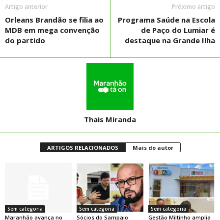
Artigo anterior
Próximo artigo
Orleans Brandão se filia ao
Programa Saúde na Escola
MDB em mega convenção
de Paço do Lumiar é
do partido
destaque na Grande Ilha
Thais Miranda
ARTIGOS RELACIONADOS
Mais do autor
Sem categoria
Sem categoria
Sem categoria
Maranhão avança no
Sócios do Sampaio
Gestão Miltinho amplia