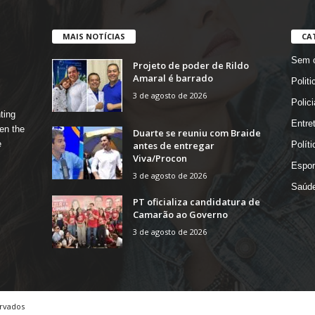
MAIS NOTÍCIAS
CA
Sem c
Projeto de poder de Rildo
Amaral é barrado
Politi
3 de agosto de 2026
Polici
ting
Entre
en the
Duarte se reuniu com Braide
e
antes de entregar
Políti
Viva/Procon
Espor
3 de agosto de 2026
Saúd
PT oficializa candidatura de
Camarão ao Governo
3 de agosto de 2026
ervados