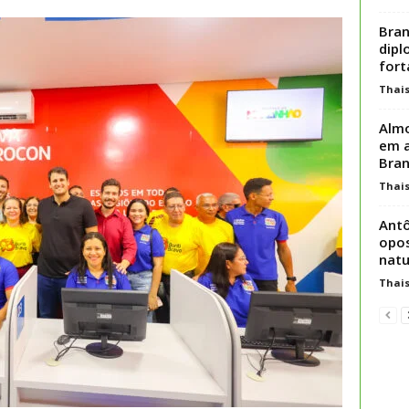
Bran
dipl
fort
Thai
Almo
em a
Bra
Thai
Antô
opos
natur
Thai