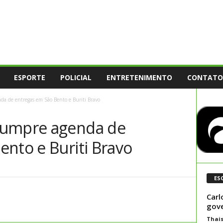
ESPORTE
POLICIAL
ENTRETENIMENTO
CONTATO
a de entregas em São Bento e Buriti Bravo
cumpre agenda de
nto e Buriti Bravo
ES
Carl
gove
Thai