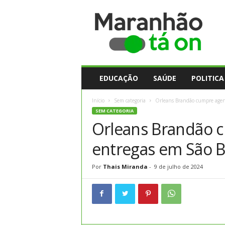
M
a
r
a
n
h
ã
EDUCAÇÃO
SAÚDE
POLITICA
o
t
Início
Sem categoria
Orleans Brandão cumpre agend
a
SEM CATEGORIA
O
Orleans Brandão 
n
entregas em São Be
Por
Thais Miranda
-
9 de julho de 2024