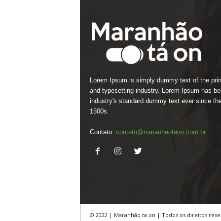
Lorem Ipsum is simply dummy text of the prin
and typesetting industry. Lorem Ipsum has be
industry's standard dummy text ever since th
1500s.
Contato:
contato@maranhaotaon.com.br
© 2022 | Maranhão ta on | Todos os direitos res