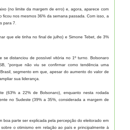
baixo (no limite da margem de erro) e, agora, aparece com
aro ficou nos mesmos 36% da semana passada. Com isso, a
s para 7.
r que ele tinha no final de julho) e Simone Tebet, de 3%
 se distanciou de possível vitória no 1º turno. Bolsonaro
 FSB, “porque não viu se confirmar como tendência uma
io Brasil, segmento em que, apesar do aumento do valor de
ampliar sua liderança.
te (63% a 22% de Bolsonaro), enquanto nesta rodada
rente no Sudeste (39% a 35%, considerada a margem de
em boa parte ser explicada pela percepção do eleitorado em
s sobre o otimismo em relação ao país e principalmente à