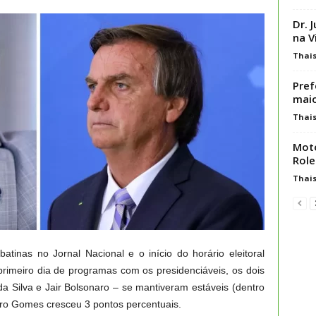
Dr. 
na V
Thai
Pref
maio
Thai
Moto
Role
Thai
tinas no Jornal Nacional e o início do horário eleitoral
 primeiro dia de programas com os presidenciáveis, os dois
da Silva e Jair Bolsonaro – se mantiveram estáveis (dentro
ro Gomes cresceu 3 pontos percentuais.