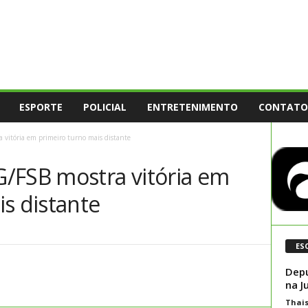
ESPORTE
POLICIAL
ENTRETENIMENTO
CONTATO
 vitória em primeiro turno mais distante
/FSB mostra vitória em
s distante
ES
Depu
na J
Thai