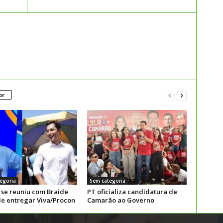
or
egoria
Sem categoria
 se reuniu com Braide
PT oficializa candidatura de
de entregar Viva/Procon
Camarão ao Governo