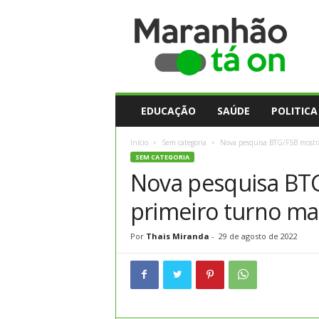
M
a
r
a
n
h
ã
EDUCAÇÃO
SAÚDE
POLITICA
o
t
Início
Sem categoria
Nova pesquisa BTG/FSB mostra
a
SEM CATEGORIA
O
Nova pesquisa BTG
n
primeiro turno mai
Por
Thais Miranda
-
29 de agosto de 2022