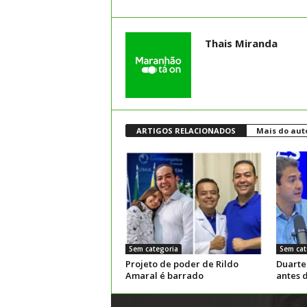
Thais Miranda
ARTIGOS RELACIONADOS
Mais do aut
Sem categoria
Sem cat
Projeto de poder de Rildo
Duarte
Amaral é barrado
antes 