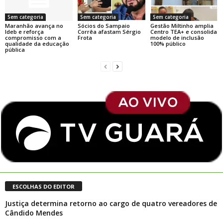
Sem categoria
Sem categoria
Sem categoria
Maranhão avança no
Sócios do Sampaio
Gestão Miltinho amplia
Ideb e reforça
Corrêa afastam Sérgio
Centro TEA+ e consolida
compromisso com a
Frota
modelo de inclusão
qualidade da educação
100% público
pública
ESCOLHAS DO EDITOR
Justiça determina retorno ao cargo de quatro vereadores de
Cândido Mendes