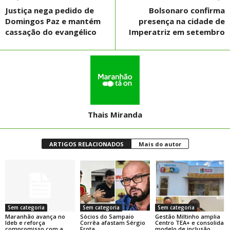
Justiça nega pedido de
Bolsonaro confirma
Domingos Paz e mantém
presença na cidade de
cassação do evangélico
Imperatriz em setembro
Thais Miranda
ARTIGOS RELACIONADOS
Mais do autor
Sem categoria
Sem categoria
Sem categoria
Maranhão avança no
Sócios do Sampaio
Gestão Miltinho amplia
Ideb e reforça
Corrêa afastam Sérgio
Centro TEA+ e consolida
compromisso com a
Frota
modelo de inclusão