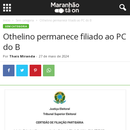
Início
Sem categoria
Othelino permanece filiado ao PC do B
SEM CATEGORIA
Othelino permanece filiado ao PC
do B
Por
Thais Miranda
-
27 de maio de 2024