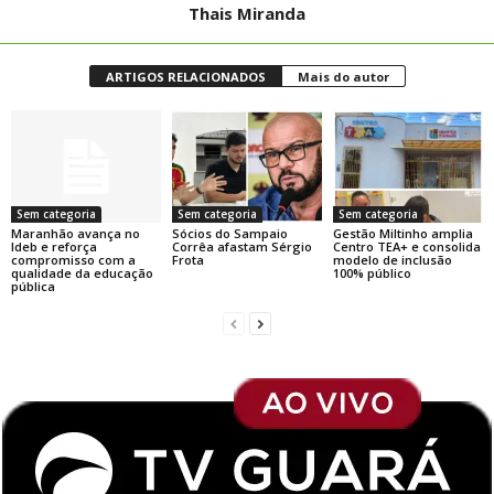
Thais Miranda
ARTIGOS RELACIONADOS
Mais do autor
Sem categoria
Sem categoria
Sem categoria
Maranhão avança no
Sócios do Sampaio
Gestão Miltinho amplia
Ideb e reforça
Corrêa afastam Sérgio
Centro TEA+ e consolida
compromisso com a
Frota
modelo de inclusão
qualidade da educação
100% público
pública