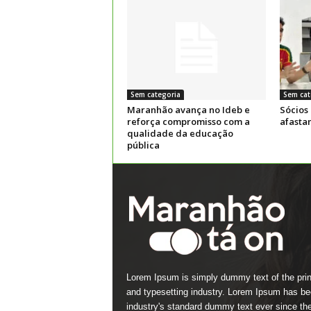
Sem categoria
Sem cat
Maranhão avança no Ideb e
Sócios
reforça compromisso com a
afasta
qualidade da educação
pública
Lorem Ipsum is simply dummy text of the prin
and typesetting industry. Lorem Ipsum has be
industry's standard dummy text ever since th