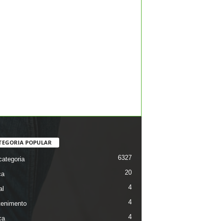
TEGORIA POPULAR
6327
ategoria
20
ca
4
al
4
tenimento
4
ca