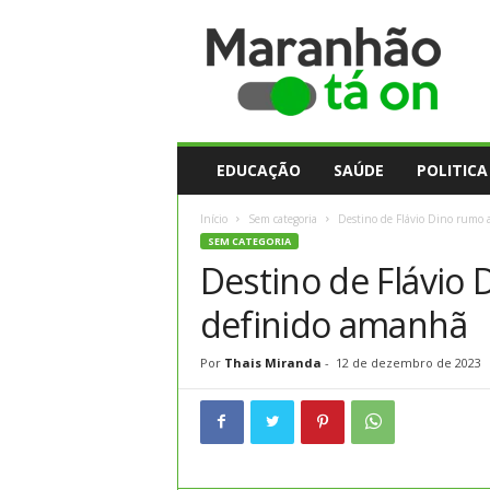
M
a
r
a
n
h
ã
EDUCAÇÃO
SAÚDE
POLITICA
o
t
Início
Sem categoria
Destino de Flávio Dino rumo 
a
SEM CATEGORIA
O
Destino de Flávio 
n
definido amanhã
Por
Thais Miranda
-
12 de dezembro de 2023