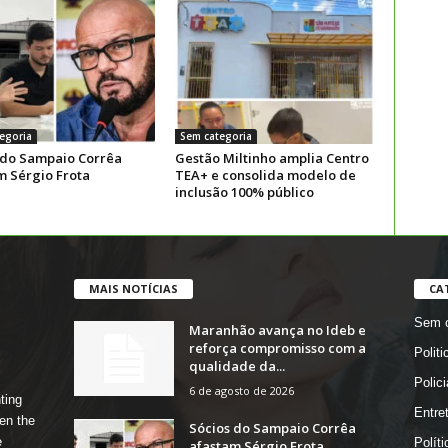
egoria
Sem categoria
 do Sampaio Corrêa
Gestão Miltinho amplia Centro
m Sérgio Frota
TEA+ e consolida modelo de
inclusão 100% público
MAIS NOTÍCIAS
CA
Sem c
Maranhão avança no Ideb e
reforça compromisso com a
Politi
qualidade da...
Polici
6 de agosto de 2026
ting
Entre
en the
Sócios do Sampaio Corrêa
e
Políti
afastam Sérgio Frota