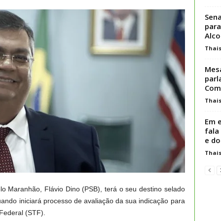
Sen
para
Alco
Thai
Mesa
parl
Comi
Thai
Em e
fala
e doi
Thai
lo Maranhão, Flávio Dino (PSB), terá o seu destino selado
 quando iniciará processo de avaliação da sua indicação para
Federal (STF).