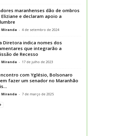
adores maranhenses dão de ombros
 Eliziane e declaram apoio a
lumbre
s Miranda
-
4 de setembro de 2024
 Diretora indica nomes dos
amentares que integrarão a
ssão de Recesso
s Miranda
-
17 de julho de 2023
ncontro com Yglésio, Bolsonaro
 em fazer um senador no Maranhão
s...
s Miranda
-
7 de março de 2025