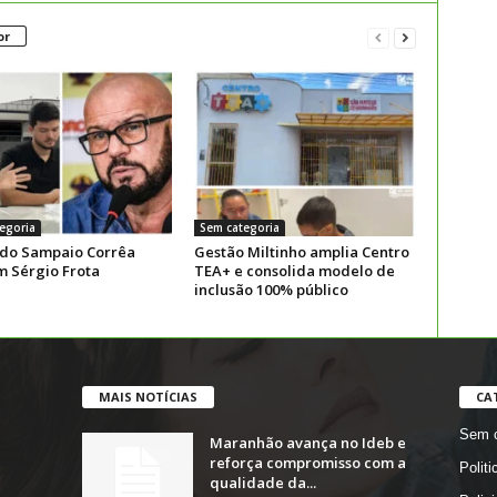
or
egoria
Sem categoria
 do Sampaio Corrêa
Gestão Miltinho amplia Centro
m Sérgio Frota
TEA+ e consolida modelo de
inclusão 100% público
MAIS NOTÍCIAS
CA
Sem c
Maranhão avança no Ideb e
reforça compromisso com a
Politi
qualidade da...