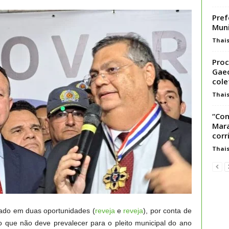
Pref
Muni
Thai
Proc
Gaec
cole
Thai
“Con
Mara
corr
Thai
atado em duas oportunidades (
reveja
e
reveja
), por conta de
que não deve prevalecer para o pleito municipal do ano