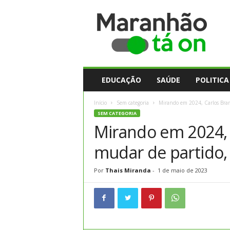
M
a
r
a
n
h
ã
EDUCAÇÃO
SAÚDE
POLITICA
o
t
Início
Sem categoria
Mirando em 2024, Carlos Bran
a
SEM CATEGORIA
O
Mirando em 2024,
n
mudar de partido, 
Por
Thais Miranda
-
1 de maio de 2023