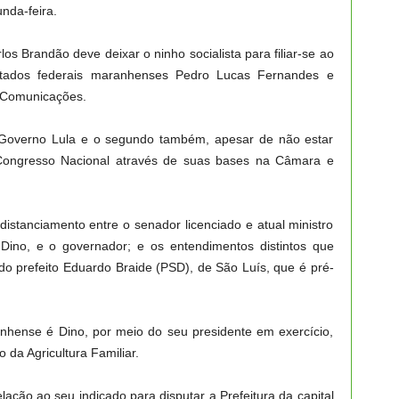
nda-feira.
s Brandão deve deixar o ninho socialista para filiar-se ao
utados federais maranhenses Pedro Lucas Fernandes e
s Comunicações.
o Governo Lula e o segundo também, apesar de não estar
Congresso Nacional através de suas bases na Câmara e
distanciamento entre o senador licenciado e atual ministro
 Dino, e o governador; e os entendimentos distintos que
 prefeito Eduardo Braide (PSD), de São Luís, que é pré-
nse é Dino, por meio do seu presidente em exercício,
o da Agricultura Familiar.
elação ao seu indicado para disputar a Prefeitura da capital