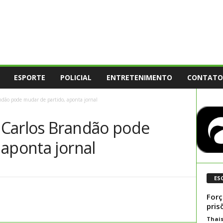
ESPORTE
POLICIAL
ENTRETENIMENTO
CONTATO
dão pode mudar de partido, aponta jornal
 Carlos Brandão pode
aponta jornal
ES
Forç
pris
Thai