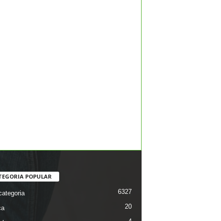
TEGORIA POPULAR
6327
ategoria
20
ca