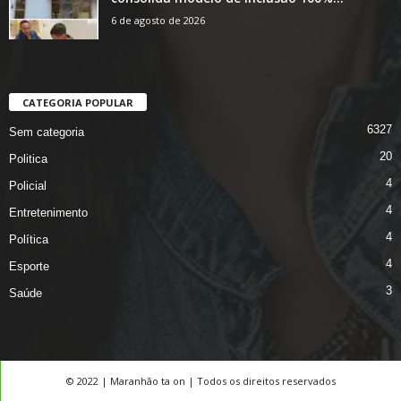
6 de agosto de 2026
CATEGORIA POPULAR
6327
Sem categoria
20
Politica
4
Policial
4
Entretenimento
4
Política
4
Esporte
3
Saúde
© 2022 | Maranhão ta on | Todos os direitos reservados