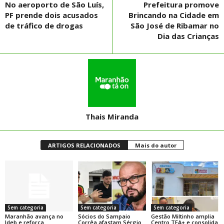
No aeroporto de São Luís,
Prefeitura promove
PF prende dois acusados
Brincando na Cidade em
de tráfico de drogas
São José de Ribamar no
Dia das Crianças
Thais Miranda
ARTIGOS RELACIONADOS
Mais do autor
Sem categoria
Sem categoria
Sem categoria
Maranhão avança no
Sócios do Sampaio
Gestão Miltinho amplia
Ideb e reforça
Corrêa afastam Sérgio
Centro TEA+ e consolida