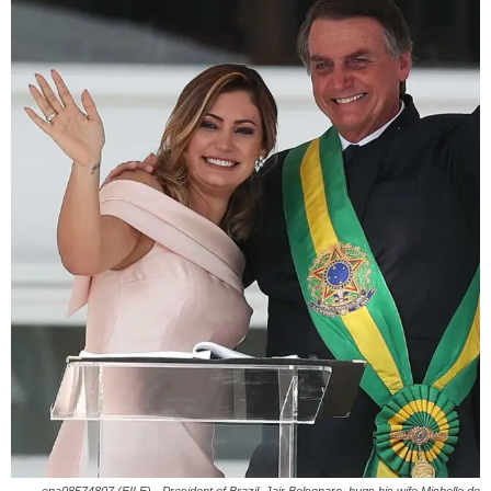
epa08574807 (FILE) - President of Brazil, Jair Bolsonaro, hugs his wife Michelle de