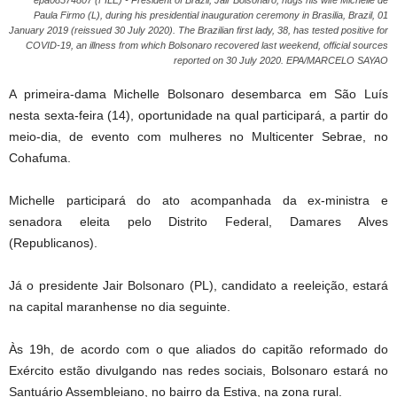
Paula Firmo (L), during his presidential inauguration ceremony in Brasilia, Brazil, 01
January 2019 (reissued 30 July 2020). The Brazilian first lady, 38, has tested positive for
COVID-19, an illness from which Bolsonaro recovered last weekend, official sources
reported on 30 July 2020. EPA/MARCELO SAYAO
A primeira-dama Michelle Bolsonaro desembarca em São Luís
nesta sexta-feira (14), oportunidade na qual participará, a partir do
meio-dia, de evento com mulheres no Multicenter Sebrae, no
Cohafuma.
Michelle participará do ato acompanhada da ex-ministra e
senadora eleita pelo Distrito Federal, Damares Alves
(Republicanos).
Já o presidente Jair Bolsonaro (PL), candidato a reeleição, estará
na capital maranhense no dia seguinte.
Às 19h, de acordo com o que aliados do capitão reformado do
Exército estão divulgando nas redes sociais, Bolsonaro estará no
Santuário Assembleiano, no bairro da Estiva, na zona rural.