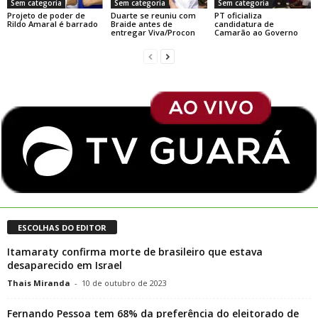
Sem categoria
Sem categoria
Sem categoria
Projeto de poder de
Duarte se reuniu com
PT oficializa
Rildo Amaral é barrado
Braide antes de
candidatura de
entregar Viva/Procon
Camarão ao Governo
ESCOLHAS DO EDITOR
Itamaraty confirma morte de brasileiro que estava
desaparecido em Israel
Thais Miranda
-
10 de outubro de 2023
Fernando Pessoa tem 68% da preferência do eleitorado de