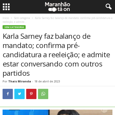
Início
Sem categoria
Karla Sarney faz balanço de mandato; confirma pré-candidatura a
reeleição; e admite...
SEM CATEGORIA
Karla Sarney faz balanço de
mandato; confirma pré-
candidatura a reeleição; e admite
estar conversando com outros
partidos
Por
Thais Miranda
-
18 de abril de 2023