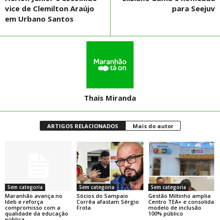
vice de Clemilton Araújo
para Seejuv
em Urbano Santos
Thais Miranda
ARTIGOS RELACIONADOS
Mais do autor
Sem categoria
Sem categoria
Sem categoria
Maranhão avança no
Sócios do Sampaio
Gestão Miltinho amplia
Ideb e reforça
Corrêa afastam Sérgio
Centro TEA+ e consolida
compromisso com a
Frota
modelo de inclusão
qualidade da educação
100% público
pública