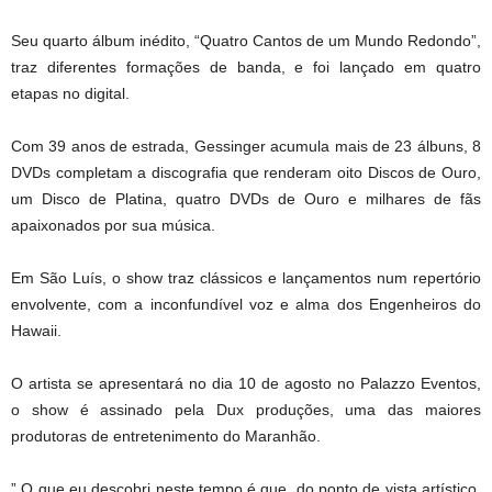
Seu quarto álbum inédito, “Quatro Cantos de um Mundo Redondo”,
traz diferentes formações de banda, e foi lançado em quatro
etapas no digital.
Com 39 anos de estrada, Gessinger acumula mais de 23 álbuns, 8
DVDs completam a discografia que renderam oito Discos de Ouro,
um Disco de Platina, quatro DVDs de Ouro e milhares de fãs
apaixonados por sua música.
Em São Luís, o show traz clássicos e lançamentos num repertório
envolvente, com a inconfundível voz e alma dos Engenheiros do
Hawaii.
O artista se apresentará no dia 10 de agosto no Palazzo Eventos,
o show é assinado pela Dux produções, uma das maiores
produtoras de entretenimento do Maranhão.
” O que eu descobri neste tempo é que, do ponto de vista artístico,