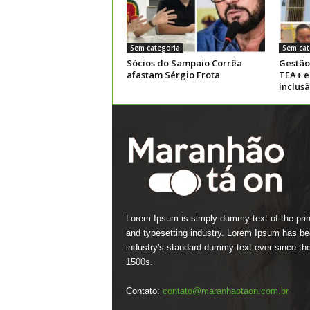
Sem categoria
Sem cat
Sócios do Sampaio Corrêa
Gestão
afastam Sérgio Frota
TEA+ e
inclus
Lorem Ipsum is simply dummy text of the prin
and typesetting industry. Lorem Ipsum has be
industry's standard dummy text ever since th
1500s.
Contato:
contato@maranhaotaon.com.br