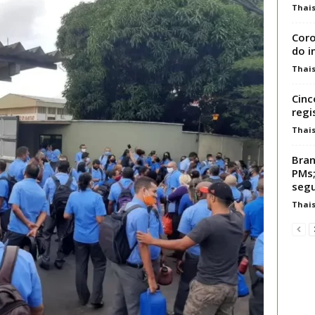
Thai
Coro
do i
Thai
Cinc
regi
Thai
Bran
PMs;
seg
Thai