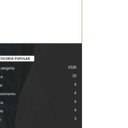
TEGORIA POPULAR
6326
ategoria
20
ca
4
al
4
tenimento
4
ca
4
te
3
e