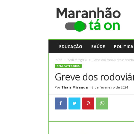
M
a
r
a
n
h
ã
EDUCAÇÃO
SAÚDE
POLITICA
o
t
Início
Sem categoria
Greve dos rodoviários é encerr
a
SEM CATEGORIA
O
Greve dos rodoviá
n
Por
Thais Miranda
-
8 de fevereiro de 2024