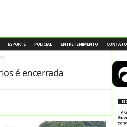
ESPORTE
POLICIAL
ENTRETENIMENTO
CONTATO
ada
rios é encerrada
ES
TV G
Gove
cand