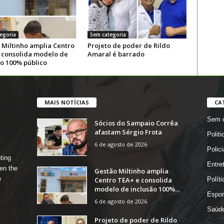
egoria
Sem categoria
 Miltinho amplia Centro
Projeto de poder de Rildo
 consolida modelo de
Amaral é barrado
ão 100% público
MAIS NOTÍCIAS
CA
Sem c
Sócios do Sampaio Corrêa
afastam Sérgio Frota
Politi
6 de agosto de 2026
Polici
ting
Entre
en the
Gestão Miltinho amplia
e
Centro TEA+ e consolida
Políti
modelo de inclusão 100%...
Espor
6 de agosto de 2026
Saúd
Projeto de poder de Rildo