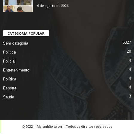
6 de agosto de 2026
CATEGORIA POPULAR
6327
Sem categoria
20
Politica
4
Policial
4
Entretenimento
4
Política
4
Esporte
3
Saúde
© 2022 | Maranhão ta on | Todos os direitos reservados