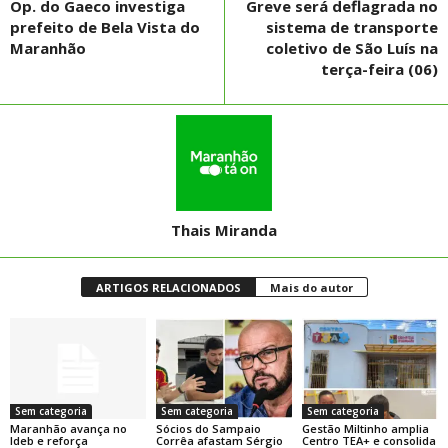
Op. do Gaeco investiga
Greve será deflagrada no
prefeito de Bela Vista do
sistema de transporte
Maranhão
coletivo de São Luís na
terça-feira (06)
Thais Miranda
ARTIGOS RELACIONADOS
Mais do autor
Sem categoria
Sem categoria
Sem categoria
Maranhão avança no
Sócios do Sampaio
Gestão Miltinho amplia
Ideb e reforça
Corrêa afastam Sérgio
Centro TEA+ e consolida