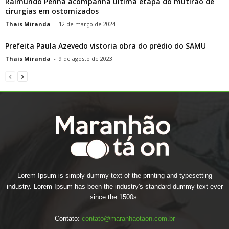
Raimundo Penha acompanha última etapa do mutirão de
cirurgias em ostomizados
Thais Miranda
-
12 de março de 2024
Prefeita Paula Azevedo vistoria obra do prédio do SAMU
Thais Miranda
-
9 de agosto de 2023
Lorem Ipsum is simply dummy text of the printing and typesetting
industry. Lorem Ipsum has been the industry's standard dummy text ever
since the 1500s.
Contato:
contato@maranhaotaon.com.br