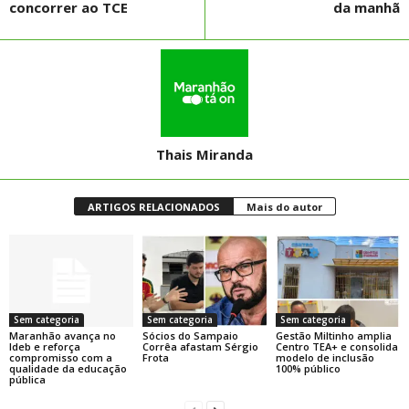
concorrer ao TCE
da manhã
Thais Miranda
ARTIGOS RELACIONADOS
Mais do autor
Sem categoria
Sem categoria
Sem categoria
Maranhão avança no
Sócios do Sampaio
Gestão Miltinho amplia
Ideb e reforça
Corrêa afastam Sérgio
Centro TEA+ e consolida
compromisso com a
Frota
modelo de inclusão
qualidade da educação
100% público
pública