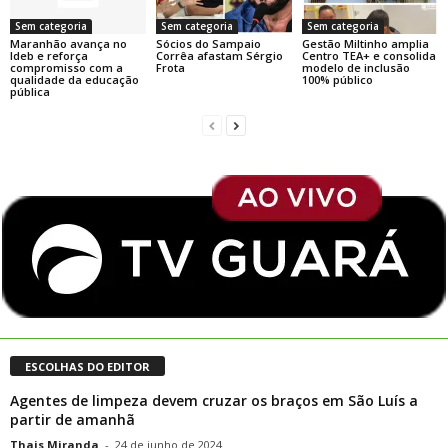
Sem categoria
Sem categoria
Sem categoria
Maranhão avança no
Sócios do Sampaio
Gestão Miltinho amplia
Ideb e reforça
Corrêa afastam Sérgio
Centro TEA+ e consolida
compromisso com a
Frota
modelo de inclusão
qualidade da educação
100% público
pública
ESCOLHAS DO EDITOR
Agentes de limpeza devem cruzar os braços em São Luís a
partir de amanhã
Thais Miranda
-
24 de junho de 2024