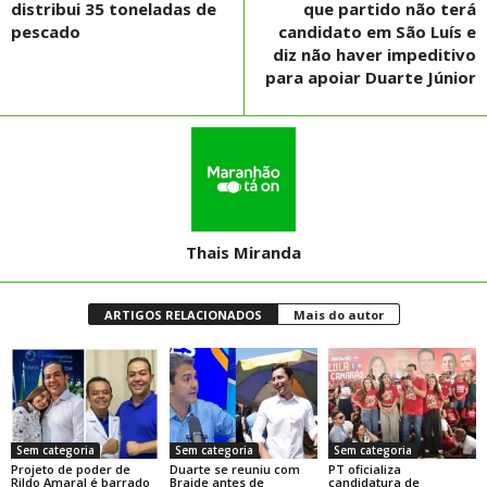
distribui 35 toneladas de
que partido não terá
pescado
candidato em São Luís e
diz não haver impeditivo
para apoiar Duarte Júnior
Thais Miranda
ARTIGOS RELACIONADOS
Mais do autor
Sem categoria
Sem categoria
Sem categoria
Projeto de poder de
Duarte se reuniu com
PT oficializa
Rildo Amaral é barrado
Braide antes de
candidatura de