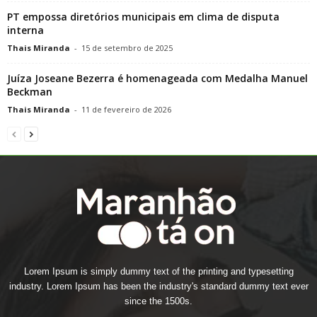
PT empossa diretórios municipais em clima de disputa
interna
Thais Miranda
-
15 de setembro de 2025
Juíza Joseane Bezerra é homenageada com Medalha Manuel
Beckman
Thais Miranda
-
11 de fevereiro de 2026
Lorem Ipsum is simply dummy text of the printing and typesetting
industry. Lorem Ipsum has been the industry's standard dummy text ever
since the 1500s.