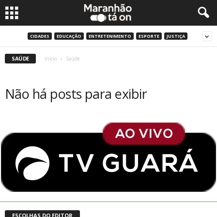
CIDADES
EDUCAÇÃO
ENTRETENIMENTO
ESPORTE
JUSTIÇA
SAÚDE
Início
Saúde
Não há posts para exibir
ESCOLHAS DO EDITOR