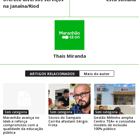
na Janaína/Riod
Thais Miranda
ARTIGOS RELACIONADOS
Mais do autor
Sem categoria
Sem categoria
Sem categoria
Maranhão avança no
Sócios do Sampaio
Gestão Miltinho amplia
Ideb e reforça
Corrêa afastam Sérgio
Centro TEA+ e consolida
compromisso com a
Frota
modelo de inclusão
qualidade da educação
100% público
pública