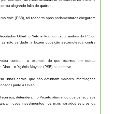
ncerrou alegando falta de quórum.
cema Vale (PSB), foi reaberta após parlamentares chegarem
 deputados Othelino Neto e Rodrigo Lago, ambos do PC do
mas não verdade já fazem oposição escamoteada contra
votou contra – a exemplo do que ocorreu em outras
io Dino – e Yglésio Moyses (PSB) se absteve.
em linhas gerais, que não detinham maiores informações
locados junto a União.
iscursos, defenderam o Projeto afirmando que os recursos
vancar novos investimentos nos mais variados setores da