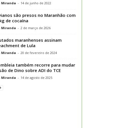
s Miranda
-
14 de junho de 2022
vianos são presos no Maranhão com
kg de cocaína
s Miranda
-
2 de março de 2026
utados maranhenses assinam
achment de Lula
s Miranda
-
20 de fevereiro de 2024
mbleia também recorre para mudar
são de Dino sobre ADI do TCE
s Miranda
-
14 de agosto de 2025