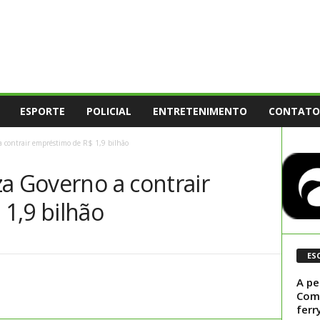
ESPORTE
POLICIAL
ENTRETENIMENTO
CONTATO
a contrair empréstimo de R$ 1,9 bilhão
a Governo a contrair
1,9 bilhão
ES
A pe
Comi
ferr