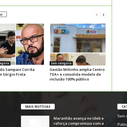
or
egoria
Sem categoria
 do Sampaio Corrêa
Gestão Miltinho amplia Centro
m Sérgio Frota
TEA+ e consolida modelo de
inclusão 100% público
MAIS NOTÍCIAS
CA
Sem c
Maranhão avança no Ideb e
reforça compromisso com a
Politi