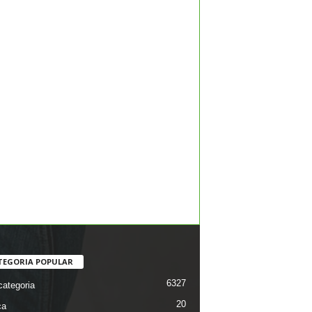
TEGORIA POPULAR
6327
ategoria
20
ca