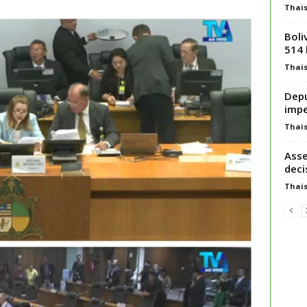
Thai
Boli
514 
Thai
Dep
impe
Thai
Asse
deci
Thai