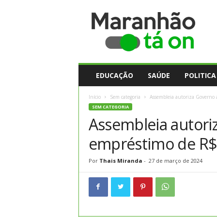
M
a
r
a
n
h
ã
EDUCAÇÃO
SAÚDE
POLITICA
o
t
Início
Sem categoria
Assembleia autoriza Governo 
a
SEM CATEGORIA
O
Assembleia autoriz
n
empréstimo de R$ 
Por
Thais Miranda
-
27 de março de 2024