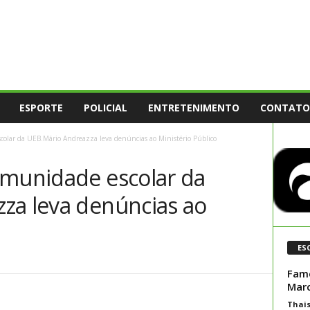
ESPORTE
POLICIAL
ENTRETENIMENTO
CONTATO
colar da UEB.Mário Andreazza leva denúncias ao Ministério Público
omunidade escolar da
za leva denúncias ao
ES
Fame
Marc
Thai