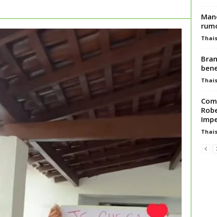
Mano
rumo
Thai
Bran
bene
Thai
Com 
Robe
Impe
Thai