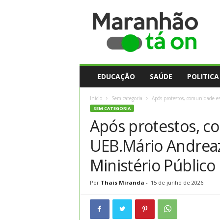
M
a
r
a
n
h
ã
EDUCAÇÃO
SAÚDE
POLITICA
o
t
Início
Sem categoria
Após protestos, comunidade es
a
SEM CATEGORIA
O
Após protestos, c
n
UEB.Mário Andreaz
Ministério Público
Por
Thais Miranda
-
15 de junho de 2026