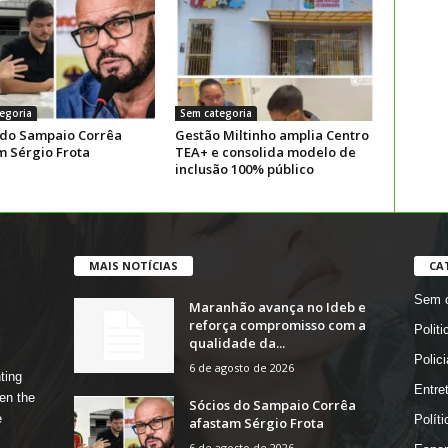
egoria
Sem categoria
 do Sampaio Corrêa
Gestão Miltinho amplia Centro
m Sérgio Frota
TEA+ e consolida modelo de
inclusão 100% público
MAIS NOTÍCIAS
CA
Sem c
Maranhão avança no Ideb e
reforça compromisso com a
Politi
qualidade da...
Polici
6 de agosto de 2026
ting
Entre
en the
Sócios do Sampaio Corrêa
e
Políti
afastam Sérgio Frota
6 de agosto de 2026