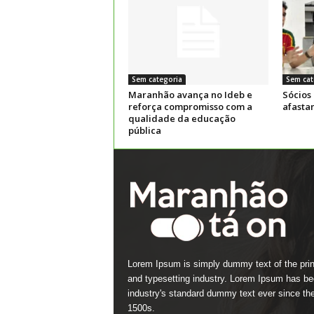
Sem categoria
Sem cat
Maranhão avança no Ideb e
Sócios
reforça compromisso com a
afasta
qualidade da educação
pública
Lorem Ipsum is simply dummy text of the prin
and typesetting industry. Lorem Ipsum has be
industry's standard dummy text ever since th
1500s.