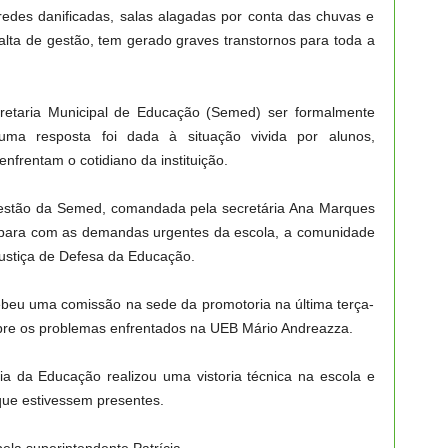
aredes danificadas, salas alagadas por conta das chuvas e
lta de gestão, tem gerado graves transtornos para toda a
etaria Municipal de Educação (Semed) ser formalmente
huma resposta foi dada à situação vivida por alunos,
nfrentam o cotidiano da instituição.
a gestão da Semed, comandada pela secretária Ana Marques
e para com as demandas urgentes da escola, a comunidade
Justiça de Defesa da Educação.
beu uma comissão na sede da promotoria na última terça-
 sobre os problemas enfrentados na UEB Mário Andreazza.
ria da Educação realizou uma vistoria técnica na escola e
que estivessem presentes.