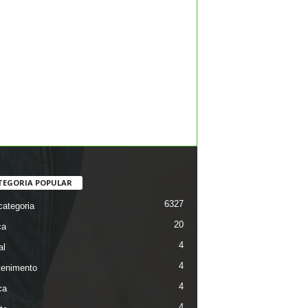
TEGORIA POPULAR
6327
ategoria
20
ca
4
al
4
tenimento
4
ca
4