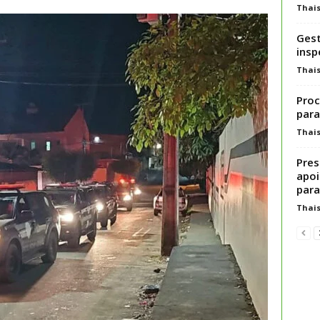
Thai
Gest
insp
Thai
Proc
para
Thai
Pres
apoi
para.
Thai