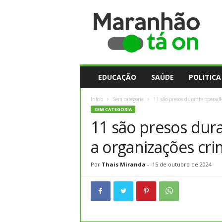
M
a
r
a
n
h
ã
EDUCAÇÃO
SAÚDE
POLITICA
o
t
Início
Sem categoria
11 são presos durante operaçã
a
SEM CATEGORIA
O
11 são presos dur
n
a organizações cr
Por
Thais Miranda
-
15 de outubro de 2024