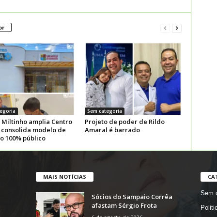
or
egoria
Sem categoria
 Miltinho amplia Centro
Projeto de poder de Rildo
 consolida modelo de
Amaral é barrado
ão 100% público
MAIS NOTÍCIAS
CA
Sem c
Sócios do Sampaio Corrêa
afastam Sérgio Frota
Politi