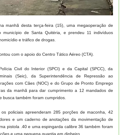
, na manhã desta terça-feira (15), uma megaoperação de
 município de Santa Quitéria, e prendeu 11 indivíduos
omicídio e tráfico de drogas.
 contou com o apoio do Centro Tático Aéreo (CTA).
Polícia Civil do Interior (SPCI) e da Capital (SPCC), da
iminais (Seic), da Superintendência de Repressão ao
Operações com Cães (NOC) e do Grupo de Pronto Emprego
oras da manhã para dar cumprimento a 12 mandados de
de busca também foram cumpridos.
os policiais apreenderam 285 porções de maconha, 42
tadores e um caderno de anotações da movimentação de
ma pistola .40 e uma espingarda calibre 36 também foram
ições e uma pequena quantia em dinheiro.