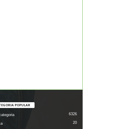
TEGORIA POPULAR
6326
ategoria
20
ca