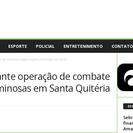
ESPORTE
POLICIAL
ENTRETENIMENTO
CONTATO
o de combate a organizações criminosas em Santa...
ante operação de combate
iminosas em Santa Quitéria
ES
Sebr
fina
Ama