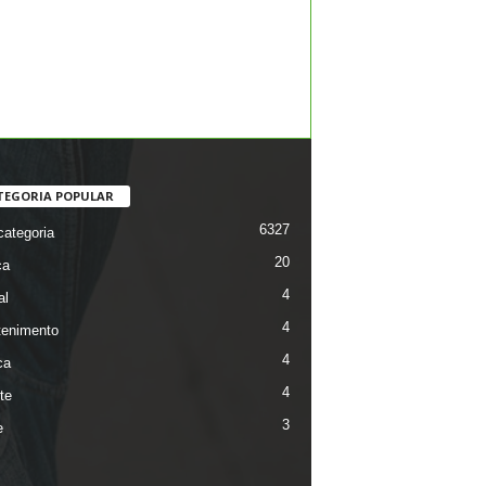
TEGORIA POPULAR
6327
ategoria
20
ca
4
al
4
tenimento
4
ca
4
te
3
e