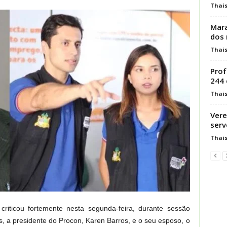
Thai
Mara
dos
Thai
Prof
244 
Thai
Vere
serv
Thai
iticou fortemente nesta segunda-feira, durante sessão
, a presidente do Procon, Karen Barros, e o seu esposo, o