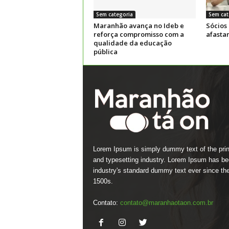
Sem categoria
Sem cat
Maranhão avança no Ideb e
Sócios
reforça compromisso com a
afasta
qualidade da educação
pública
Lorem Ipsum is simply dummy text of the prin
and typesetting industry. Lorem Ipsum has be
industry's standard dummy text ever since th
1500s.
Contato:
contato@maranhaotaon.com.br