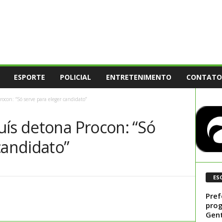
ESPORTE
POLICIAL
ENTRETENIMENTO
CONTATO
ocon: “Só serve para eleger candidato”
uís detona Procon: “Só
candidato”
ES
Pref
prog
Gen