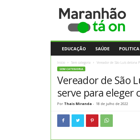
M
a
r
a
n
h
ã
EDUCAÇÃO
SAÚDE
POLITICA
o
t
Início
Sem categoria
Vereador de São Luís detona Pr
a
SEM CATEGORIA
O
Vereador de São L
n
serve para eleger 
Por
Thais Miranda
-
18 de julho de 2022