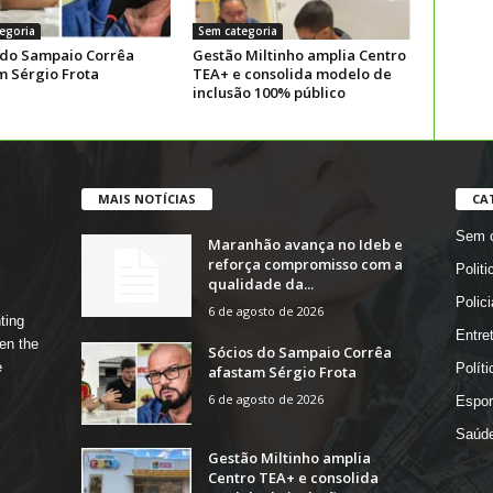
egoria
Sem categoria
 do Sampaio Corrêa
Gestão Miltinho amplia Centro
m Sérgio Frota
TEA+ e consolida modelo de
inclusão 100% público
MAIS NOTÍCIAS
CA
Sem c
Maranhão avança no Ideb e
reforça compromisso com a
Politi
qualidade da...
Polici
6 de agosto de 2026
ting
Entre
en the
Sócios do Sampaio Corrêa
e
Políti
afastam Sérgio Frota
6 de agosto de 2026
Espor
Saúd
Gestão Miltinho amplia
Centro TEA+ e consolida