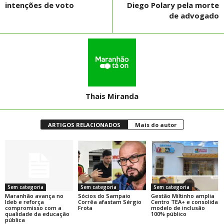
intenções de voto
Diego Polary pela morte
de advogado
Thais Miranda
ARTIGOS RELACIONADOS
Mais do autor
Sem categoria
Sem categoria
Sem categoria
Maranhão avança no
Sócios do Sampaio
Gestão Miltinho amplia
Ideb e reforça
Corrêa afastam Sérgio
Centro TEA+ e consolida
compromisso com a
Frota
modelo de inclusão
qualidade da educação
100% público
pública