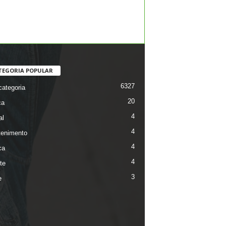
TEGORIA POPULAR
6327
ategoria
20
ca
4
al
4
tenimento
4
ca
4
te
3
e