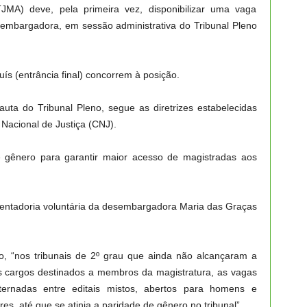
JMA) deve, pela primeira vez, disponibilizar uma vaga
sembargadora, em sessão administrativa do Tribunal Pleno
ís (entrância final) concorrem à posição.
uta do Tribunal Pleno, segue as diretrizes estabelecidas
Nacional de Justiça (CNJ).
 de gênero para garantir maior acesso de magistradas aos
sentadoria voluntária da desembargadora Maria das Graças
, “nos tribunais de 2º grau que ainda não alcançaram a
 cargos destinados a membros da magistratura, as vagas
lternadas entre editais mistos, abertos para homens e
es, até que se atinja a paridade de gênero no tribunal”.