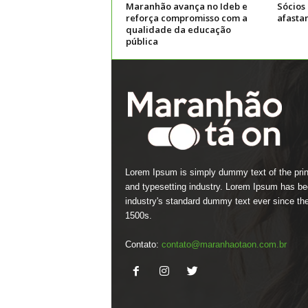
Maranhão avança no Ideb e
Sócios
reforça compromisso com a
afasta
qualidade da educação
pública
Lorem Ipsum is simply dummy text of the prin
and typesetting industry. Lorem Ipsum has be
industry's standard dummy text ever since th
1500s.
Contato:
contato@maranhaotaon.com.br