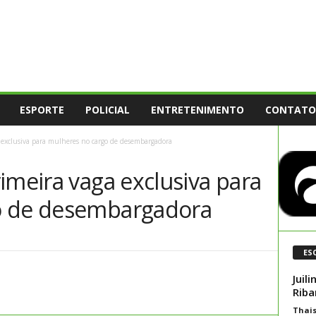
ESPORTE
POLICIAL
ENTRETENIMENTO
CONTATO
 exclusiva para mulheres no cargo de desembargadora
imeira vaga exclusiva para
o de desembargadora
ES
Juil
Rib
Thai