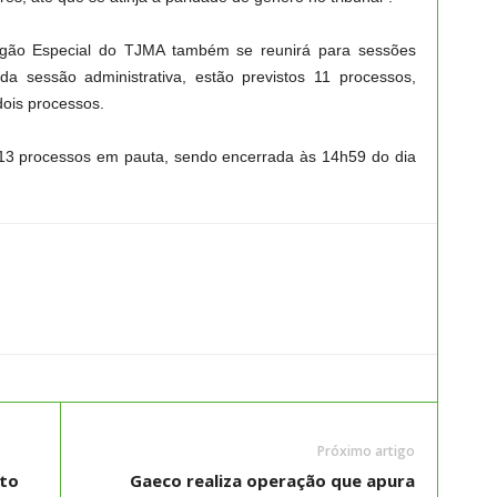
 Órgão Especial do TJMA também se reunirá para sessões
a da sessão administrativa, estão previstos 11 processos,
dois processos.
om 13 processos em pauta, sendo encerrada às 14h59 do dia
Próximo artigo
ito
Gaeco realiza operação que apura