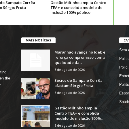
 do Sampaio Corrêa
Gestão Miltinho amplia Centro
m Sérgio Frota
TEA+ e consolida modelo de
inclusão 100% público
MAIS NOTÍCIAS
CA
Sem c
Maranhão avança no Ideb e
reforça compromisso com a
Politi
qualidade da...
Polici
6 de agosto de 2026
ting
Entre
en the
Sócios do Sampaio Corrêa
e
Políti
afastam Sérgio Frota
6 de agosto de 2026
Espor
Saúd
Gestão Miltinho amplia
Centro TEA+ e consolida
modelo de inclusão 100%...
6 de agosto de 2026