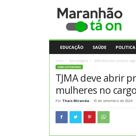
M
a
r
a
n
h
ã
EDUCAÇÃO
SAÚDE
POLITICA
o
t
Início
Sem categoria
TJMA deve abrir primeira vaga
a
SEM CATEGORIA
O
TJMA deve abrir pr
n
mulheres no carg
Por
Thais Miranda
-
10 de setembro de 2024