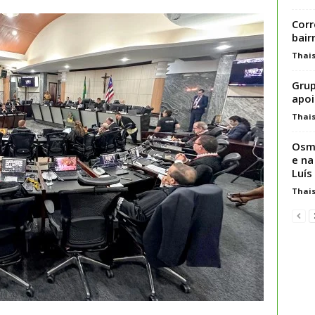
Corr
bair
Thai
Grup
apoi
Thai
Osma
e na
Luís
Thai