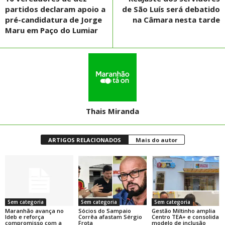
partidos declaram apoio a
de São Luís será debatido
pré-candidatura de Jorge
na Câmara nesta tarde
Maru em Paço do Lumiar
Thais Miranda
ARTIGOS RELACIONADOS
Mais do autor
Sem categoria
Sem categoria
Sem categoria
Maranhão avança no
Sócios do Sampaio
Gestão Miltinho amplia
Ideb e reforça
Corrêa afastam Sérgio
Centro TEA+ e consolida
compromisso com a
Frota
modelo de inclusão