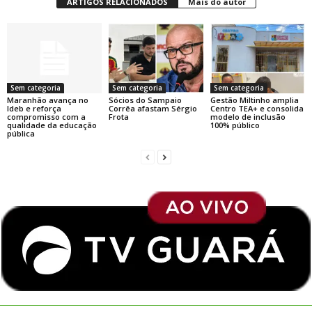
ARTIGOS RELACIONADOS
Mais do autor
Sem categoria
Sem categoria
Sem categoria
Maranhão avança no
Sócios do Sampaio
Gestão Miltinho amplia
Ideb e reforça
Corrêa afastam Sérgio
Centro TEA+ e consolida
compromisso com a
Frota
modelo de inclusão
qualidade da educação
100% público
pública