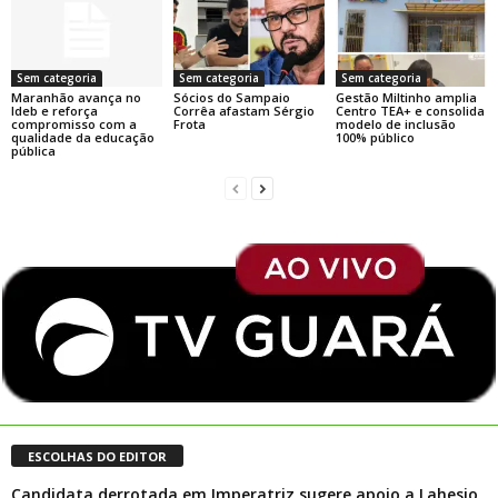
Sem categoria
Sem categoria
Sem categoria
Maranhão avança no
Sócios do Sampaio
Gestão Miltinho amplia
Ideb e reforça
Corrêa afastam Sérgio
Centro TEA+ e consolida
compromisso com a
Frota
modelo de inclusão
qualidade da educação
100% público
pública
ESCOLHAS DO EDITOR
Candidata derrotada em Imperatriz sugere apoio a Lahesio