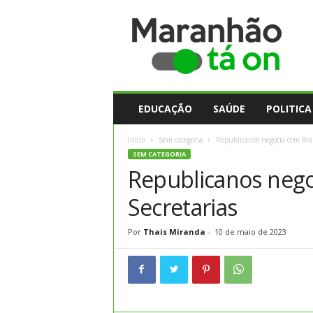
M
a
r
a
n
h
ã
EDUCAÇÃO
SAÚDE
POLITICA
o
t
Início
Sem categoria
Republicanos negocia com Brai
a
SEM CATEGORIA
O
Republicanos nego
n
Secretarias
Por
Thais Miranda
-
10 de maio de 2023