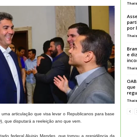
Thai
Asse
part
por l
Thai
Bra
e di
inco
Thai
OAB/
que 
regu
Thai
uma articulação que visa levar o Republicanos para base
), que disputará a reeleição ano que vem.
tado federal Aluisio Mendes, que tomou a presidência da