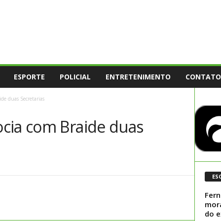
ESPORTE
POLICIAL
ENTRETENIMENTO
CONTATO
de duas Secretarias
cia com Braide duas
ES
Fern
mora
do e