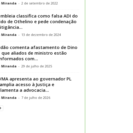
s Miranda
-
2 de setembro de 2022
mbleia classifica como falsa ADI do
ido de Othelino e pede condenação
itigância...
s Miranda
-
13 de dezembro de 2024
ndão comenta afastamento de Dino
z que aliados de ministro estão
nformados com...
s Miranda
-
29 de julho de 2025
MA apresenta ao governador PL
amplia acesso à Justiça e
lamenta a advocacia...
s Miranda
-
7 de julho de 2026