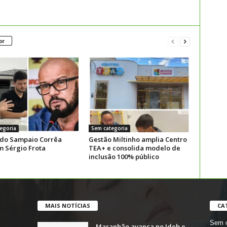
or
egoria
Sem categoria
 do Sampaio Corrêa
Gestão Miltinho amplia Centro
m Sérgio Frota
TEA+ e consolida modelo de
inclusão 100% público
MAIS NOTÍCIAS
CA
Sem c
Maranhão avança no Ideb e