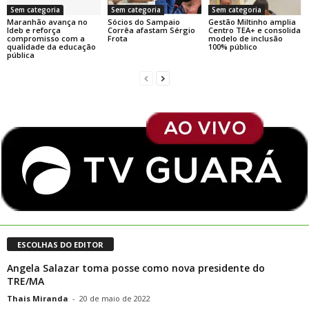
Sem categoria
Sem categoria
Sem categoria
Maranhão avança no
Sócios do Sampaio
Gestão Miltinho amplia
Ideb e reforça
Corrêa afastam Sérgio
Centro TEA+ e consolida
compromisso com a
Frota
modelo de inclusão
qualidade da educação
100% público
pública
ESCOLHAS DO EDITOR
Angela Salazar toma posse como nova presidente do
TRE/MA
Thais Miranda
-
20 de maio de 2022